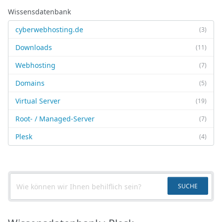
Wissensdatenbank
cyberwebhosting.de
(3)
Downloads
(11)
Webhosting
(7)
Domains
(5)
Virtual Server
(19)
Root- / Managed-Server
(7)
Plesk
(4)
SUCHE