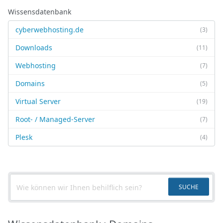
Wissensdatenbank
cyberwebhosting.de
(3)
Downloads
(11)
Webhosting
(7)
Domains
(5)
Virtual Server
(19)
Root- / Managed-Server
(7)
Plesk
(4)
SUCHE